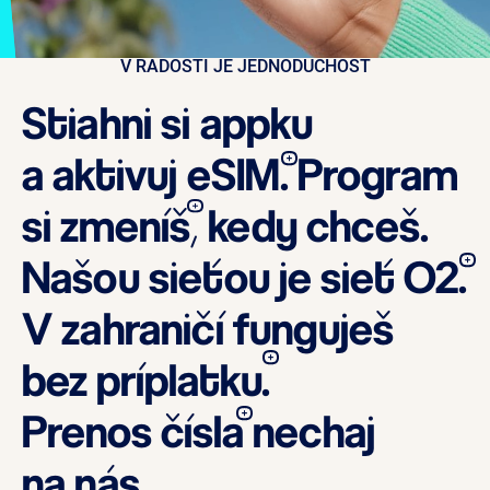
V RADOSTI JE JEDNODUCHOSŤ
Stiahni si appku
a aktivuj
eSIM.
Program
si zmeníš
,
kedy chceš.
Našou sieťou
je sieť O2.
V zahraničí funguješ
bez príplatku.
Prenos čísla
nechaj
na nás.