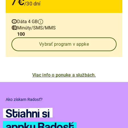
7 €
/30 dní
Dáta 4 GB
Minúty/SMS/MMS
100
Vybrať program v appke
Viac info o ponuke a službách.
Ako získam Radosť?
Ako získam Radosť?
Ako získam Radosť?
Získaj SIM
Využívaj
Stiahni si
alebo eSIM
Radosť
appku Radosť