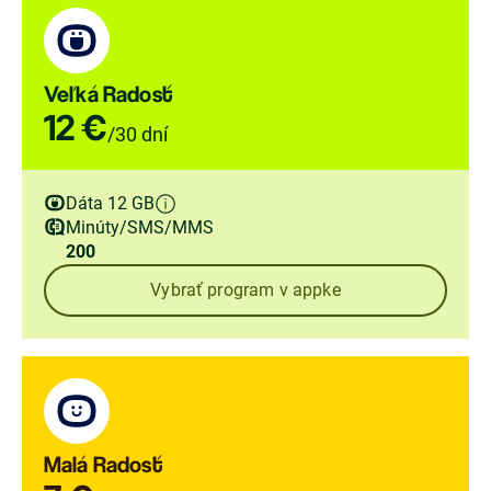
Veľká Radosť
12 €
/30 dní
Dáta 12 GB
Minúty/SMS/MMS
200
Vybrať program v appke
Malá Radosť