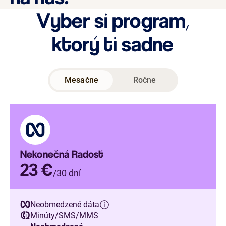
Vyber si program,
ktorý ti sadne
Mesačne
Ročne
Nekonečná Radosť
23 €
/30 dní
Neobmedzené dáta
Minúty/SMS/MMS