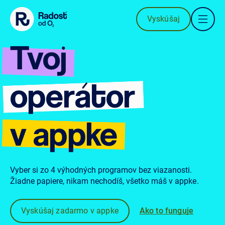
Preskočiť na obsah
Vyskúšaj
Tvoj
operátor
v appke
Vyber si zo 4 výhodných programov bez viazanosti.
Žiadne papiere, nikam nechodíš, všetko máš v appke.
Vyskúšaj zadarmo v appke
Ako to funguje