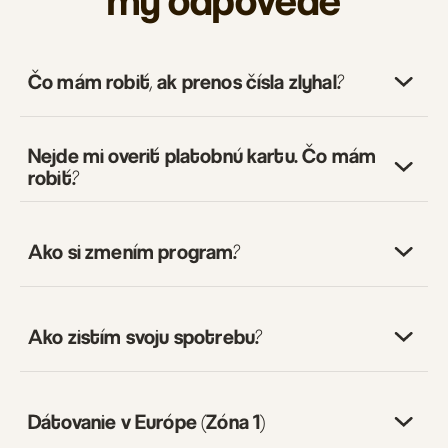
my odpovede
Čo mám robiť, ak prenos čísla zlyhal?
Nejde mi overiť platobnú kartu. Čo mám
robiť?
Zadaný identifikačný údaj
sa nezhoduje
Ako si zmením program?
nie je registrované
dosť peňazí
platná
Ako zistím svoju spotrebu?
súčasťou
povolené online platby
skupinového programu
Dátovanie v Európe (Zóna 1)
pozastavené alebo neaktívne