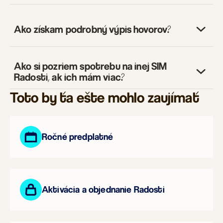
čakajúcu platbu potvrdiť
Ako získam podrobný výpis hovorov?
Ako si pozriem spotrebu na inej SIM
Radosti, ak ich mám viac?
platobná brána alebo appka Radosti
Toto by ťa ešte mohlo zaujímať
10,2 GB
nezavrela, inak sa všetko zruší
17,4 GB
24,6 GB
Ročné predplatné
33,3 GB
napíš nám na chat
Aktivácia a objednanie Radosti