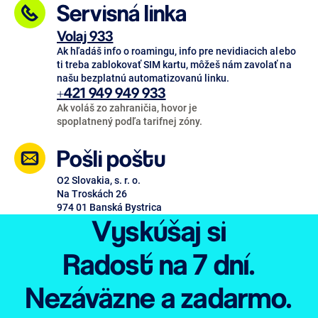
Servisná linka
Volaj 933
Ak hľadáš info o roamingu, info pre nevidiacich alebo
ti treba zablokovať SIM kartu, môžeš nám zavolať na
našu bezplatnú automatizovanú linku.
+421 949 949 933
Ak voláš zo zahraničia, hovor je
spoplatnený podľa tarifnej zóny.
Pošli poštu
O2 Slovakia, s. r. o.
Na Troskách 26
974 01 Banská Bystrica
Vyskúšaj si
Radosť
na 7 dní.
Nezáväzne
a zadarmo.