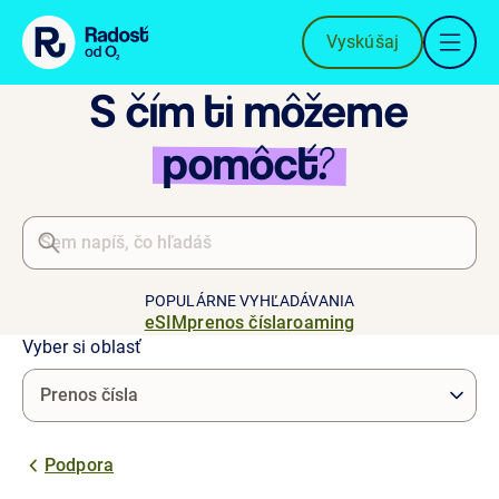
Preskočiť na obsah
Vyskúšaj
S čím ti môžeme
pomôcť?
POPULÁRNE VYHĽADÁVANIA
eSIM
prenos čísla
roaming
Vyber si oblasť
Podpora