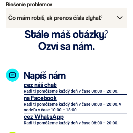
Riešenie problémov
Čo mám robiť, ak prenos čísla zlyhal?
Stále máš otázky?
Ozvi sa nám.
Zadaný identifikačný údaj
sa nezhoduje
Napíš nám
nie je registrované
cez náš chat
Radi ti pomôžeme každý deň v čase 08:00 – 20:00.
súčasťou
na Facebook
skupinového programu
Radi ti pomôžeme každý deň v čase 08:00 – 20:00, v
nedeľu v čase 10:00 – 18:00.
cez
WhatsApp
Radi ti pomôžeme každý deň v čase 08:00 – 20:00.
pozastavené alebo neaktívne