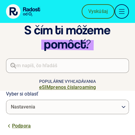
Preskočiť na obsah
Vyskúšaj
S čím ti môžeme
pomôcť?
POPULÁRNE VYHĽADÁVANIA
eSIM
prenos čísla
roaming
Vyber si oblasť
Podpora