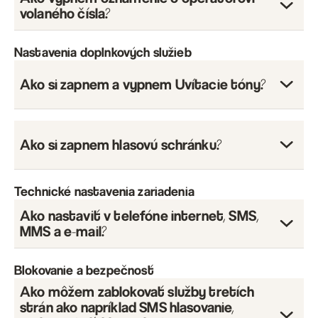
volaného čísla?
Nastavenia doplnkových služieb
Ako si zapnem a vypnem Uvítacie tóny?
Ako si zapnem hlasovú schránku?
Technické nastavenia zariadenia
UV 1
Ako nastaviť v telefóne internet, SMS,
MMS a e-mail?
UV 3
UV 5
Blokovanie a bezpečnosť
UV 10
Ako môžem zablokovať služby tretích
strán ako napríklad SMS hlasovanie,
UV 6