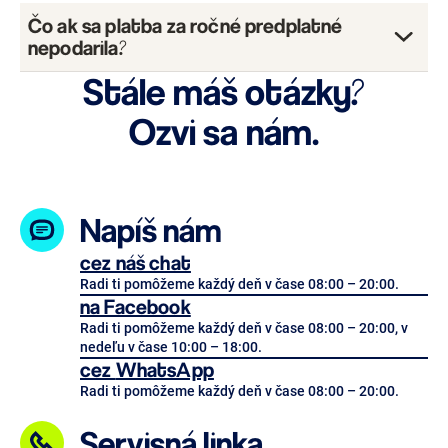
Čo ak sa platba za ročné predplatné
„Viac”
„Zmena
nepodarila?
programu”
Stále máš otázky?
Ozvi sa nám.
Napíš nám
cez náš chat
Radi ti pomôžeme každý deň v čase 08:00 – 20:00.
na Facebook
Radi ti pomôžeme každý deň v čase 08:00 – 20:00, v
nedeľu v čase 10:00 – 18:00.
cez
WhatsApp
Radi ti pomôžeme každý deň v čase 08:00 – 20:00.
Servisná linka