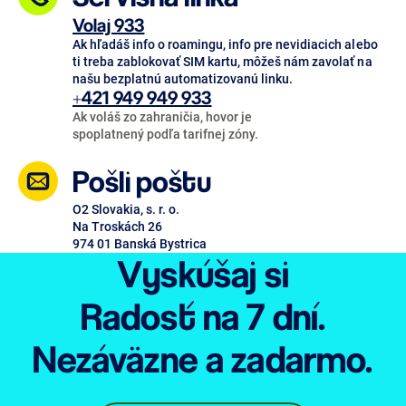
Volaj 933
Ak hľadáš info o roamingu, info pre nevidiacich alebo
ti treba zablokovať SIM kartu, môžeš nám zavolať na
našu bezplatnú automatizovanú linku.
+421 949 949 933
Ak voláš zo zahraničia, hovor je
spoplatnený podľa tarifnej zóny.
Pošli poštu
O2 Slovakia, s. r. o.
Na Troskách 26
974 01 Banská Bystrica
Vyskúšaj si
Radosť
na 7 dní.
Nezáväzne
a zadarmo.