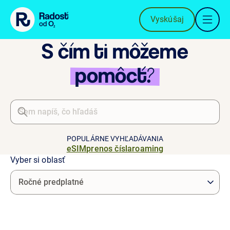
Preskočiť na obsah
Vyskúšaj
S čím ti môžeme
pomôcť?
POPULÁRNE VYHĽADÁVANIA
eSIM
prenos čísla
roaming
Vyber si oblasť