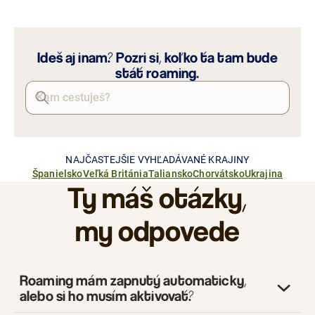
Ideš aj inam? Pozri si, koľko ťa tam bude
stáť roaming.
NAJČASTEJŠIE VYHĽADÁVANÉ KRAJINY
Španielsko
Veľká Británia
Taliansko
Chorvátsko
Ukrajina
Ty máš
otázky
,
my odpovede
Roaming mám zapnutý automaticky,
alebo si ho musím aktivovať?