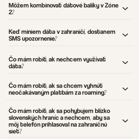
Môžem kombinovať dátové balíky v Zóne
17,4 GB
2?
24,6 GB
33,3 GB
Keď miniem dáta v zahraničí, dostanem
SMS upozornenie?
Čo mám robiť, ak nechcem využívať
dáta?
Čo mám robiť, ak sa chcem vyhnúť
neočakávaným platbám za roaming?
Čo mám robiť, ak sa pohybujem blízko
slovenských hraníc a nechcem, aby sa
môj telefón prihlasoval na zahraničnú
sieť?