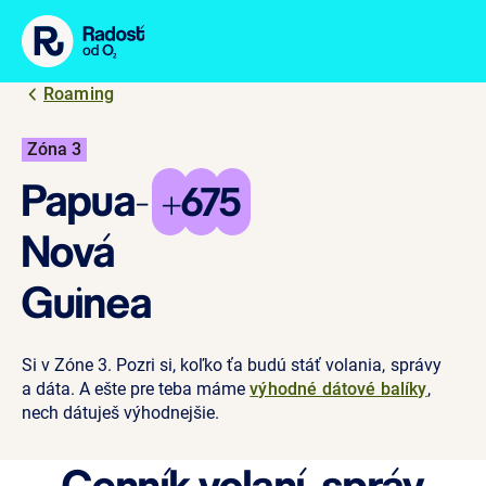
Preskočiť na obsah
↑
↑
↑
↑
↑
↑
Roaming
Zóna 3
Papua-
+675
Nová
Guinea
Si v Zóne 3. Pozri si, koľko ťa budú stáť volania, správy
a dáta. A ešte pre teba máme
výhodné dátové balíky
,
nech dátuješ výhodnejšie.
Cenník
volaní, správ