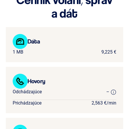
a dát
Dáta
1 MB
9,225 €
Hovory
Odchádzajúce
–
Prichádzajúce
2,563 €/min